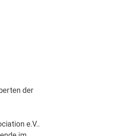
perten der
iation e.V..
zende im