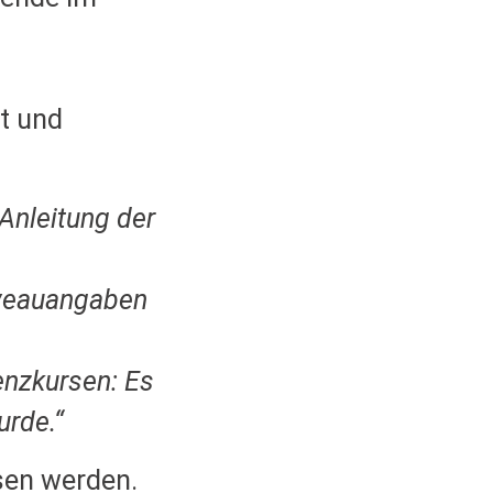
t und
Anleitung der
Niveauangaben
enzkursen: Es
urde.“
esen werden.