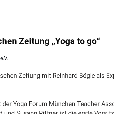
chen Zeitung „Yoga to go“
schen Zeitung mit Reinhard Bögle als Ex
nt der Yoga Forum München Teacher Assoc
 und Susann Rittner ist die erste Vorsit