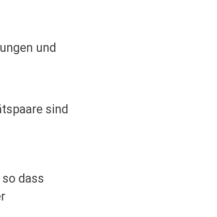
Lungen und
ätspaare sind
, so dass
r