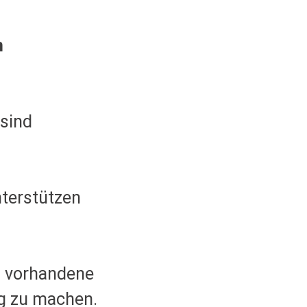
n
 sind
nterstützen
t
vorhandene
 zu machen.