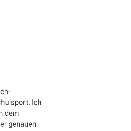
ich-
hulsport. Ich
an dem
der genauen